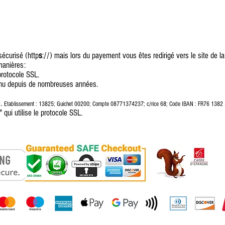
sécurisé (http
s
://) mais lors du payement vous êtes redirigé vers le site de l
manières:
 protocole SSL.
nnu depuis de nombreuses années.
e.
Etablissement : 13825; Guichet 00200; Compte 08771374237; c/rice 68; Code IBAN : FR76 1
qui utilise le protocole SSL.
 pas à mes attentes. Erreur à la commande ou à la livraison... Puis-je être re