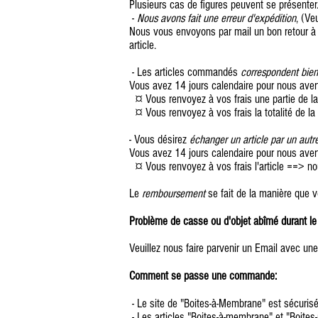
Plusieurs cas de figures peuvent se présenter
-
Nous avons fait une erreur d'expédition
, (Ve
Nous vous envoyons par mail un bon retour à c
article.
- Les articles commandés
correspondent bie
Vous avez 14 jours calendaire pour nous avertir
¤ Vous renvoyez à vos frais une partie de 
¤ Vous renvoyez à vos frais la totalité de l
- Vous désirez
échanger un article par un autr
Vous avez 14 jours calendaire pour nous avertir
¤ Vous renvoyez à vos frais l'article ==> 
Le
remboursement
se fait de la manière que 
Problème de casse ou d'objet abîmé durant le
Veuillez nous faire parvenir un Email avec un
Comment se passe une commande:
- Le site de "Boites-à-Membrane" est sécuris
- Les articles "Boites-à-membrane" et "Boites-p