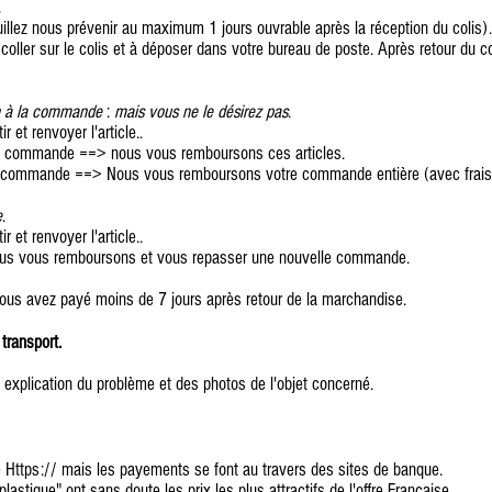
.
uillez nous prévenir au maximum 1 jours ouvrable après la réception du colis).
oller sur le colis et à déposer dans votre bureau de poste. Après retour du c
n à la commande
:
mais vous ne le désirez pas
.
 et renvoyer l'article..
la commande ==> nous vous remboursons ces articles.
a commande ==> Nous vous remboursons votre commande entière (avec frais de
e
.
 et renvoyer l'article..
nous vous remboursons et vous repasser une nouvelle commande.
vous avez payé moins de 7 jours après retour de la marchandise.
 transport.
e explication du problème et des photos de l'objet concerné.
é Https:// mais les payements se font au travers des sites de banque.
lastique" ont sans doute les prix les plus attractifs de l'offre Française.