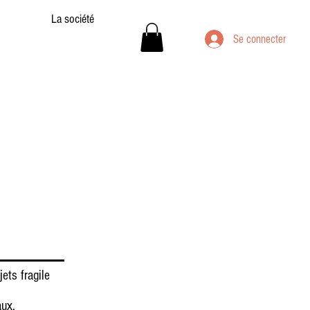
La société
Se connecter
jets fragile
aux.