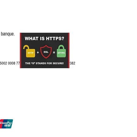
a banque.
382 5002 0008 7713 7423 768 Code BIC : CEPAFRPP382
mboursé.