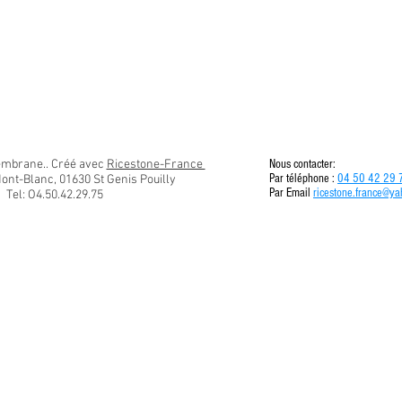
embrane.. Créé avec
Ricestone-France
Nous contacter:
Par téléphone :
04 50 42 29
ont-Blanc, 01630 St Genis Pouilly
Par Email
ricestone.france@ya
Tel: O4.50.42.29.75